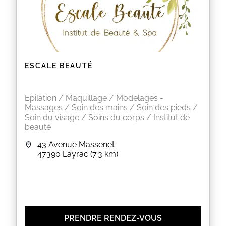
ESCALE BEAUTÉ
Epilation / Maquillage / Modelages -
Massages / Soin des mains / Soin des pieds /
Soin du visage / Soins du corps / Institut de
beauté
43 Avenue Massenet
47390
Layrac
(7.3 km)
PRENDRE RENDEZ-VOUS