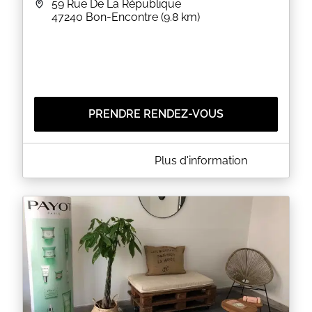
59 Rue De La République
47240
Bon-Encontre
(9.8 km)
PRENDRE RENDEZ-VOUS
A PROPOS DE 2C INSTITUT
Plus d'information
Nous prenons soin de vous du lundi au vendredi de
9h à 18h30 et le samedi de 9h à 13h
Vous pouvez prendre rdv en ligne en cliquant sur
notre nouveau site :
https://www.2c-institut.fr/
Au plaisir de prendre soin de vous.
Cécile et Cyndie