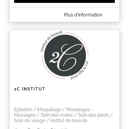
A PROPOS DE ESCALE BEAUTÉ
Plus d'information
L'institut & Spa Escale Beauté vous accueille pour
un instant de détente et d'évasion dans un cadre
raffiné au service de votre beauté et de votre bien-
être.
Je vous propose une palette de soins uniques : Spa,
massages, soins du corps et du visage prodigués à
base de produits naturels et made in France ;
nouvelles technologies minceur et anti-âge, beauté
des mains et des pieds, épilations, rehaussement
de cils et maquillage… un véritable moment de
douceur pour le corps et l'esprit.
EN SAVOIR PLUS
2C INSTITUT
Epilation / Maquillage / Modelages -
Massages / Soin des mains / Soin des pieds /
Soin du visage / Institut de beauté