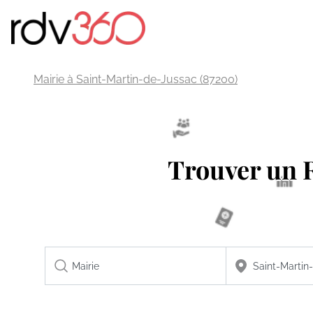
Mairie à Saint-Martin-de-Jussac (87200)
Trouver un