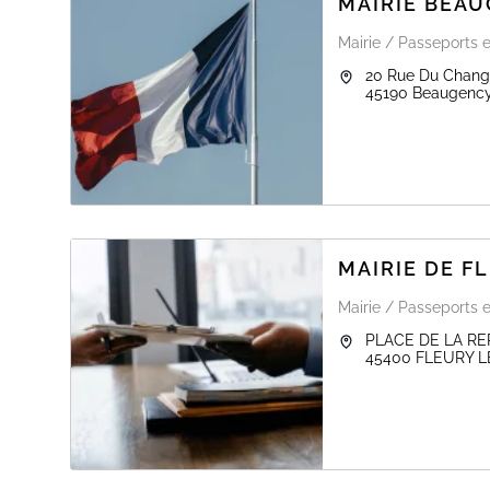
MAIRIE BEA
Mairie / Passeports e
20 Rue Du Chan
45190
Beaugenc
MAIRIE DE F
Mairie / Passeports e
PLACE DE LA R
45400
FLEURY L