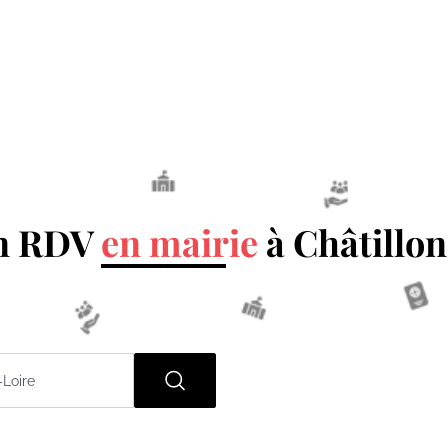
un RDV
en mairie
à Châtillo