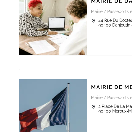
MAIRIE DE D
Mairie / Passeports e
44 Rue Du Docte
90400
Danjoutin
A PROPOS DE MAIRIE DE DANJOUTIN
Le service de délivrance des titres d'identité est acce
rendez-vous pour le retrait des titres.
MAIRIE DE 
Mairie / Passeports e
2 Place De La Mai
90400
Meroux-M