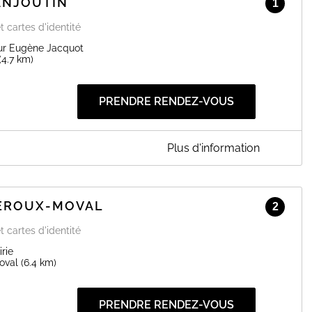
ANJOUTIN
1
t cartes d'identité
ur Eugène Jacquot
(4.7 km)
PRENDRE RENDEZ-VOUS
Plus d'information
ssible sur rendez-vous pour le dépôts des dossiers et sans
MEROUX-MOVAL
2
EN SAVOIR PLUS
t cartes d'identité
rie
oval
(6.4 km)
PRENDRE RENDEZ-VOUS