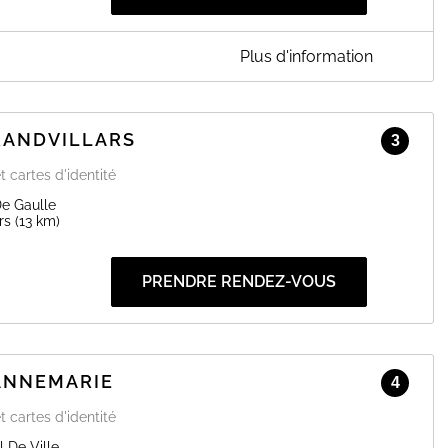
Plus d'information
VAL
sible sur rendez-vous pour le dépôt de dossier.
'ouverture du dispositif de recueil.
RANDVILLARS
3
EN SAVOIR PLUS
t cartes d'identité
De Gaulle
rs
(13 km)
PRENDRE RENDEZ-VOUS
DANNEMARIE
4
t cartes d'identité
l De Ville