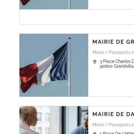
A PROPOS DE MAIRIE DE MEROUX-MO
Le service de délivrance des titres d'identité est acces
Le retrait des titres se fait sur rendez-vous aux heures d
MAIRIE DE G
Mairie / Passeports e
3 Place Charles 
90600
Grandvilla
MAIRIE DE 
Mairie / Passeports e
1 Place De L'Hôte