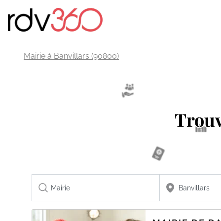
Mairie à Banvillars (90800)
Trou