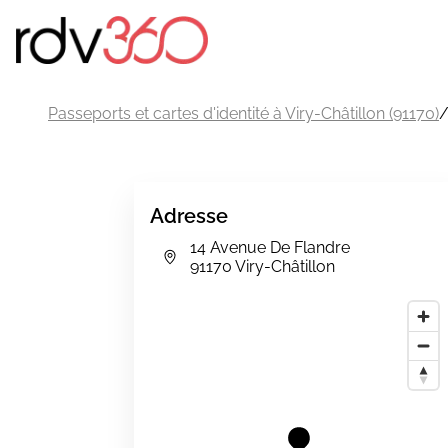
Passeports et cartes d'identité à Viry-Châtillon (91170)
Adresse
14 Avenue De Flandre
91170 Viry-Châtillon