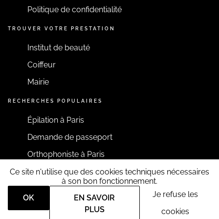
Politique de confidentialité
TROUVER VOTRE PRESTATION
Institut de beauté
Coiffeur
Mairie
RECHERCHES POPULAIRES
Épilation à Paris
Demande de passeport
Orthophoniste à Paris
Ce site n'utilise que des cookies techniques nécessaires
RESTONS CONNECTÉS
à son bon fonctionnement.
Je refuse les
OK
EN SAVOIR
PLUS
cookies
Tous droits réservés RDV360