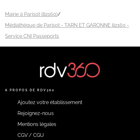
Mairie à Parisot (82160)
/
Médiathèque de Parisot - TARN ET GARONNE 82160 -
Service CNI Passeports
A PROPOS DE RDV360
Ajoutez votre établissement
Rejoignez-nous
Mentions légales
CGV / CGU