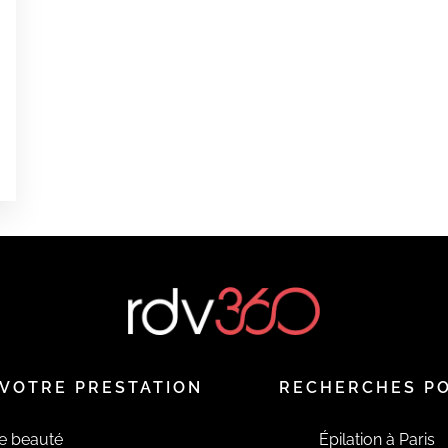
0
0
0
é
é
VOTRE PRESTATION
RECHERCHES P
de beauté
Épilation à Paris