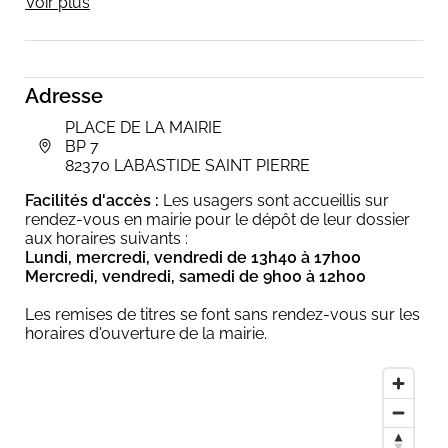
Voir plus
www.labastide-st-pierre.fr.
Pour tout dossier complexe, il est recommandé de
contacter l'accueil de la mairie au
05 63 30 50
27
pour s’assurer de la liste complète des pièces à
fournir.
Adresse
Le délai d'obtention des documents est variable en
PLACE DE LA MAIRIE
fonction du volume des demandes à traiter,
BP 7
n'attendez pas pour prendre rendez-vous.
82370 LABASTIDE SAINT PIERRE
Facilités d'accès :
Les usagers sont accueillis sur
rendez-vous en mairie pour le dépôt de leur dossier
aux horaires suivants :
Lundi, mercredi, vendredi de 13h40 à 17h00
Mercredi, vendredi, samedi de 9h00 à 12h00
Les remises de titres se font sans rendez-vous sur les
horaires d'ouverture de la mairie.