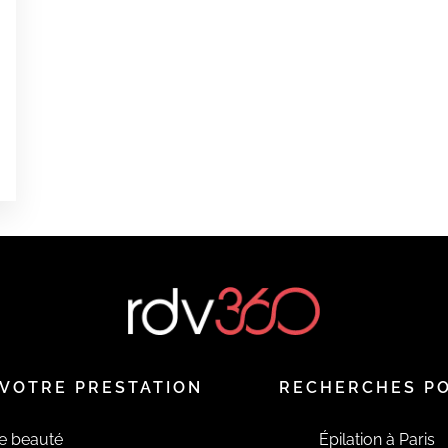
0
0
0
0
é
VOTRE PRESTATION
RECHERCHES P
de beauté
Épilation à Paris