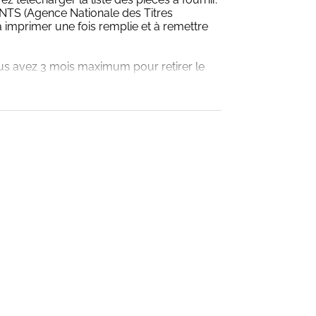
’ANTS (Agence Nationale des Titres
 imprimer une fois remplie et à remettre
ous avez 3 mois maximum pour retirer le
s.
ité en apparence périmée. Si vous
le d’Identité, consultez