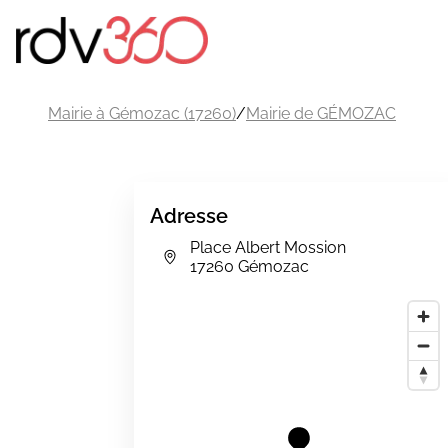
Mairie à Gémozac (17260)
/
Mairie de GÉMOZAC
Adresse
Place Albert Mossion
17260 Gémozac