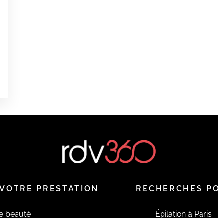
0
é
0
é
é
VOTRE PRESTATION
RECHERCHES P
de beauté
Épilation à Paris