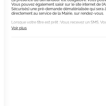
Vous pouvez également saisir sur le site internet de l
Sécurisés) une pré-demande dématérialisée qui sera à
directement au service de la Mairie, sur rendez-vous.
Lorsque votre titre est prêt : Vous recevez un SMS. V
titre.
Voir plus
RETRAIT SANS RENDEZ-VOUS :
– lundi de 17h00 à 18h00
– mercredi de 11h00 à 12h00
Présence indispensable du détenteur du titre dès 12 an
ATTENTION : Des Pays n’acceptent pas la carte d’ident
souhaitez voyager à l’étranger avec votre Carte Nationa
www.diplomatie.gouv.fr pour plus d’informations.
0
é