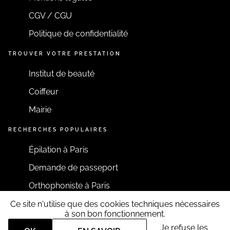
CGV / CGU
Politique de confidentialité
TROUVER VOTRE PRESTATION
Institut de beauté
Coiffeur
Mairie
RECHERCHES POPULAIRES
Épilation à Paris
Demande de passeport
Orthophoniste à Paris
Ce site n'utilise que des cookies techniques nécessaires
RESTONS CONNECTÉS
à son bon fonctionnement.
Je refuse les