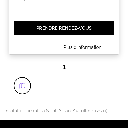
PRENDRE RENDEZ-VOUS
A PROPOS DE L'ATELIER BEAUTÉ BY ISABELLE
Plus d'information
Découvrez une large palette de
soins
et
prestations
beauté
:
épilations
, soins du
visage
,
soin du corps
,
vous trouverez forcément ce dont votre corps a
1
besoin. Isabelle est à votre service, pour des
résultats rapides et efficaces, grâce à des produits
cosmétiques BIO professionnels de qualité. Soyez
assurés de profiter d'un moment de repos et de
détente bien mérité. Dans un cadre convivial et
chaleureux, Isabelle saura répondre à vos attentes.
Offrez-vous la pause bien-être que vous méritez à
L'Atelier Beauté by Isabelle!
Institut de beauté à Saint-Alban-Auriolles (07120)
EN SAVOIR PLUS