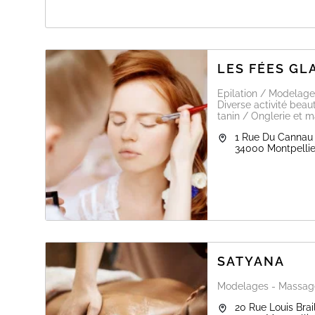
A PROPOS DE AMBELLIE
L'institut Ambellie est un centre de bien être et de rel
Nous travaillons avec les produits marins Thalac qui so
LES FÉES G
Nous proposons des soins visage , soins corps , maquilla
Epilation / Modelage
Des cures LPG visage( raffermit et retend l
Diverse activité beau
Nous proposons des produits bio à la vente pour tout 
tanin / Onglerie et 
.
1 Rue Du Cannau
Pour les prestations esthétiques merci de me contacte
34000
Montpellie
vous en me précisant vos coordonnées .
SATYANA
Modelages - Massages
20 Rue Louis Brai