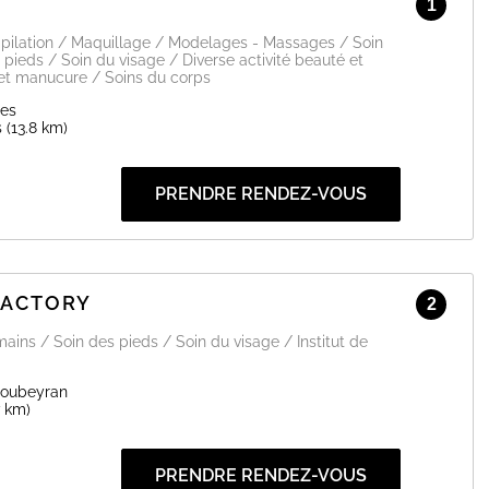
1
 Epilation / Maquillage / Modelages - Massages / Soin
pieds / Soin du visage / Diverse activité beauté et
 et manucure / Soins du corps
les
s
(13.8 km)
PRENDRE RENDEZ-VOUS
FACTORY
2
mains / Soin des pieds / Soin du visage / Institut de
Soubeyran
7 km)
PRENDRE RENDEZ-VOUS