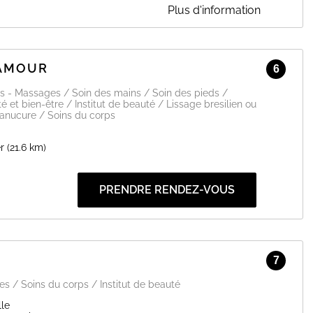
Plus d'information
axation avec une ambiance zen.
nt issus de la Mediterranée .
LAMOUR
6
ge , épilations et soins facialistes.
s - Massages / Soin des mains / Soin des pieds /
es tissus)
té et bien-être / Institut de beauté / Lissage bresilien ou
le confort de la maison , gamme maquillage Onikha et parfums
manucure / Soins du corps
r impérativement au 04 67 41 34 54 pour les prises de rendez
r
(21.6 km)
EN SAVOIR PLUS
PRENDRE RENDEZ-VOUS
7
 / Soins du corps / Institut de beauté
lle