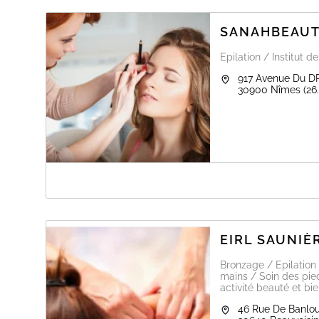
Cils, Sourcils & Ongles :
Extensions de cils / Rehaussement de cils / Restructura
SANAHBEAU
Services réservées uniquement aux femmes
Epilation / Institut d
917 Avenue Du D
30900
Nîmes
(26
A PROPOS DE SANAHBEAUTY
NOTE TRÈS IMPORTANTE
Changement d adresse à partir du 1er octobre 2024
917 avenue du Dr Fleming 30900 Nîmes
EIRL SAUNIÈ
Bronzage / Epilation
mains / Soin des pi
activité beauté et bie
46 Rue De Banlo