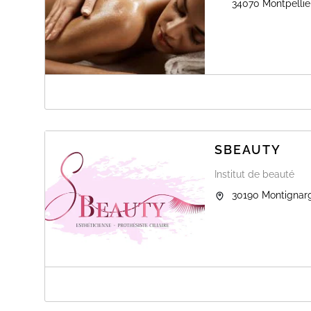
34070
Montpellie
A PROPOS DE SATYANA
Initiée à la médecine traditionnelle chinoise, à l'Ayurv
massage ayurvédique (indien). J'apporte une grande im
énergétiques très présentes dans ces massages (chakra
SBEAUTY
passionnent et il me tient à coeur de continuer réguliè
qualité.
Institut de beauté
“Dans la pratique du massage, une bonne technique est ré
30190
Montignar
de l’intérieur. La main travaille suivant l’ordre du coeur
Le Miroir d’Or de la Médecine.
A PROPOS DE SBEAUTY