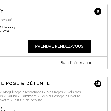
tion sourcils / Teinture Hybride / Browlift / Onglerie
TY
9
e beauté
EN SAVOIR PLUS
R Fleming
.4 km)
PRENDRE RENDEZ-VOUS
Plus d'information
RE POSE & DÉTENTE
10
EN SAVOIR PLUS
 / Maquillage / Modelages - Massages / Soin des
eds / Sauna - Hammam / Soin du visage / Diverse
n-être / Institut de beauté
ux