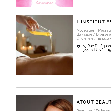
L'INSTITUT 
Modelages - Massages
du visage / Diverse a
Onglerie et manucure
65 Rue Du Square
34400
LUNEL
(1
A PROPOS DE L'INSTITUT ESTHÉCHILL
Lylou, esthéticienne et prothésiste ongulaire/ ciliaire, 
pourrez retrouver les prestations suivantes:
- Soins visages & corps
ATOUT BEAUT
- Massages
- Onglerie
- Epilations
Bronzage / Epilation