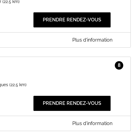
r
(22.5 km)
PRENDRE RENDEZ-VOUS
Plus d'information
éda et passionnée par les massages, j'exerce depuis 10 ans le
portance à la qualité du toucher. J'aime les approches
s, nadis et méridiens). Les techniques psychocorporelles me
8
rement à approfondir mes connaissances et offrir un service de
ellement visible à l’extérieur, mais la vraie merveille provient
gues
(22.5 km)
 et la bonne méthode est réalisée par la main.” Yi Zhong Jin Jian,
PRENDRE RENDEZ-VOUS
EN SAVOIR PLUS
Plus d'information