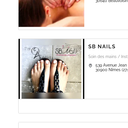
30640
Beauvoisin
SB NAILS
Soin des mains / Inst
539 Avenue Jean
30900
Nîmes
(27
A PROPOS DE SB NAILS
POUR RESERVER !!!!
MERCI DE VOUS RENDRE SUR http://app.flexybeauty
LIGNE