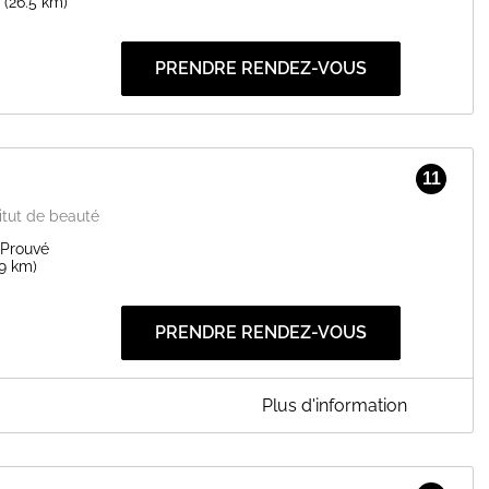
(26.5 km)
PRENDRE RENDEZ-VOUS
11
itut de beauté
 Prouvé
.9 km)
PRENDRE RENDEZ-VOUS
Plus d'information
.com/sb-nails1 le NOUVEAU SITE DE RESERVATION EN