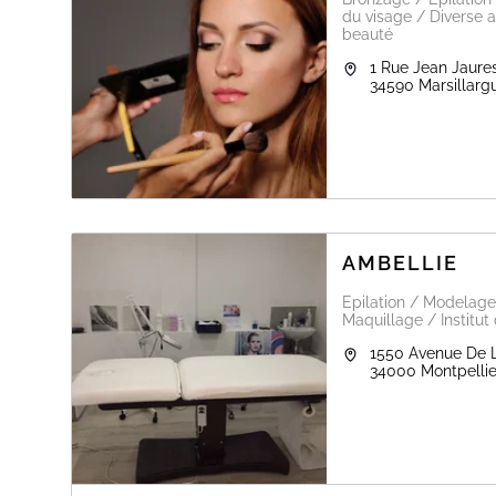
- Beauté du regard
du visage / Diverse a
Mais également une écoute attentive et une ambiance c
beauté
Vous pourrez y retrouver des prix attractifs.
1 Rue Jean Jaure
34590
Marsillarg
L'institut esthéchill vous souhaite une excellente journée
AMBELLIE
Epilation / Modelage
Maquillage / Institut
1550 Avenue De 
34000
Montpellie