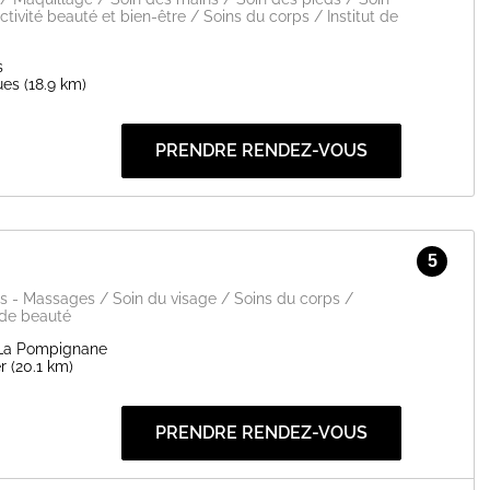
ctivité beauté et bien-être / Soins du corps / Institut de
haleureuse ainsi qu'un magnifique sourire.
s
ues
(18.9 km)
 et vous dit à très bientôt!
EN SAVOIR PLUS
PRENDRE RENDEZ-VOUS
5
s - Massages / Soin du visage / Soins du corps /
 de beauté
La Pompignane
r
(20.1 km)
PRENDRE RENDEZ-VOUS