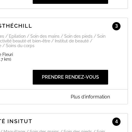
ESTHÉCHILL
3
 / Epilation / Soin des mains / Soin des pieds / Soin
ctivité beauté et bien-être / Institut de beauté /
 / Soins du corps
 Fleuri
5.7 km)
PRENDRE RENDEZ-VOUS
Plus d'information
vous accueil à L'institut Esthéchill du mardi au samedi, où vous
É INSITUT
4
 / Maquillage / Soin des mains / Soin des pieds / Soin