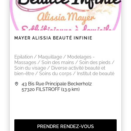
MAYER ALISSIA BEAUTÉ INFINIE
Epilation / Maquillage / Modelages -
Massages / Soin des mains / Soin des pieds /
Soin du visage / Diverse activité beauté et
bien-être / Soins du corps / Institut de beauté
43 Bis Rue Principale Beckerholz
57320
FILSTROFF
(13.9 km)
PRENDRE RENDEZ-VOUS