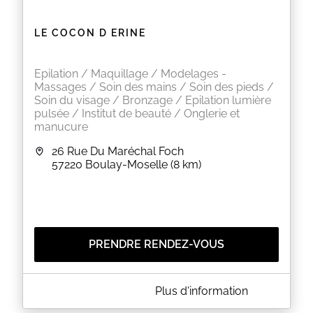
LE COCON D ERINE
Epilation / Maquillage / Modelages -
Massages / Soin des mains / Soin des pieds /
Soin du visage / Bronzage / Epilation lumière
pulsée / Institut de beauté / Onglerie et
manucure
26 Rue Du Maréchal Foch
57220
Boulay-Moselle
(8 km)
PRENDRE RENDEZ-VOUS
A PROPOS DE LE COCON D ERINE
Plus d'information
Institut de beauté et de soins haute technologie