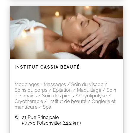
Maquillage permanent
Pigmentation esthétique et réparatrice
Elimination définitive des poils
Soins du visage et du corps haute technologie
Soins esthétiques
Bar à sourcils, bar à regard , bar à ongles, tanning
Certaines prestations ne sont pas réservables en
ligne uniquement par téléphone ou sur place.
EN SAVOIR PLUS
INSTITUT CASSIA BEAUTÉ
Modelages - Massages / Soin du visage /
Soins du corps / Epilation / Maquillage / Soin
des mains / Soin des pieds / Cryolipolyse /
Cryothérapie / Institut de beauté / Onglerie et
manucure / Spa
21 Rue Principale
57730
Folschviller
(12.2 km)