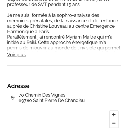
professeur de SVT pendant 15 ans.
Je me suis formée à la sophro-analyse des
mémoires prénatales, de la naissance et de l'enfance
auprès de Christine Louveau au centre Emergence
Harmonique à Paris.
Parallèlement j'ai rencontré Myriam Maitre qui m'a
initiée au Reiki. Cette approche énergétique m'a
permis de m'ouvrir au monde de l'invisible qui permet
d'apporter de la relaxation et un soulagement. C'est
Voir plus
aussi une voie de développement personnel. J'ai été
initiée aux quatre degrés de Reiki. Je suis devenue
maitre enseignant Reiki.
J'anime désormais des stages d'initiation au Reiki pour
des groupes de 4 personnes, sur 2 ou 3 jours selon le
Adresse
degré.
70 Chemin Des Vignes
J'ai ensuite évolué en me formant à la medecine
69780 Saint Pierre De Chandieu
symbolique avec Gilles et Rose Gandy, et initiée à
l'enneagramme par Fred Lacroix. J'utilise toutes mes
competences au service du Soi de mes clients, afin
qu'ils retrouvent l'alignement avec cette partie d'eux
même dont le decalage cause leur mal être.