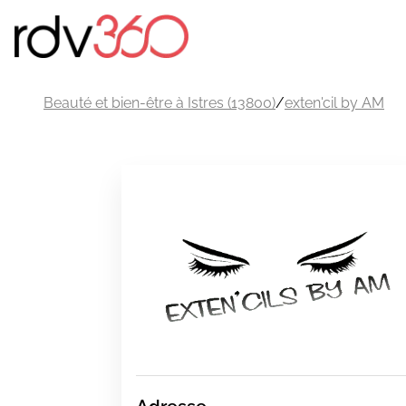
Beauté et bien-être à Istres (13800)
/
exten'cil by AM