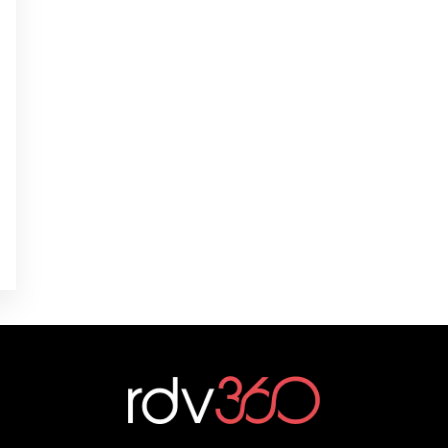
é
0
0
é
0
0
é