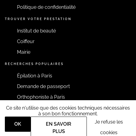
Politique de confidentialité
TROUVER VOTRE PRESTATION
Institut de beauté
Coiffeur
Mairie
RECHERCHES POPULAIRES
Épilation à Paris
Demande de passeport
Orthophoniste à Paris
Ce site n'utilise que des cookies techniques nécessaires
RESTONS CONNECTÉS
à son bon fonctionnement.
Je refuse les
OK
EN SAVOIR
PLUS
cookies
Tous droits réservés RDV360