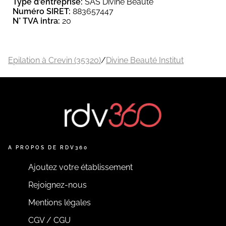
Type d'entreprise:
SAS Divine Beauté
Numéro SIRET:
883657447
N° TVA intra:
20
Epilation à Crevin (35320)
/
Divine Beauté Institut
A PROPOS DE RDV360
Ajoutez votre établissement
Rejoignez-nous
Mentions légales
CGV / CGU