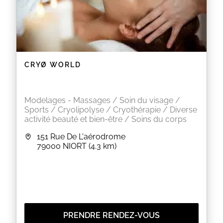
CRYØ WORLD
Modelages - Massages / Soin du visage /
Sports / Cryolipolyse / Cryothérapie / Diverse
activité beauté et bien-être / Soins du corps
151 Rue De L'aérodrome
79000
NIORT
(4.3 km)
PRENDRE RENDEZ-VOUS