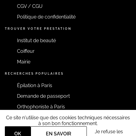
CGV / CGU
Politique de confidentialité
TROUVER VOTRE PRESTATION
Institut de beauté
Coiffeur
Mairie
RECHERCHES POPULAIRES
Épilation à Paris
Demande de passeport
Orthophoniste à Paris
Ce site n'utilise que des cookies techniques nécessaires
RESTONS CONNECTÉS
à son bon fonctionnement.
Je refuse les
OK
EN SAVOIR