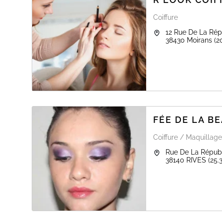
Des techniques d’exception, des soins premium et une 
✨
Réservez votre moment exclusif chez STUDIO LEII
.
R
Coiffure
12 Rue De La Rép
38430
Moirans
(2
FÉE DE LA B
Coiffure / Maquillage
Rue De La Répub
38140
RIVES
(25.