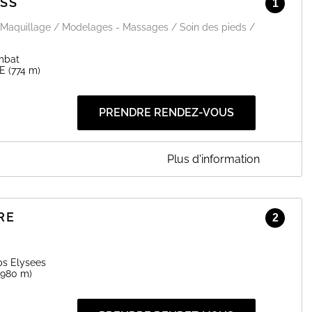
ESS
1
 / Maquillage / Modelages - Massages / Soin des pieds /
mbat
E
(774 m)
PRENDRE RENDEZ-VOUS
Plus d'information
RE
EN SAVOIR PLUS
2
s Elysees
(980 m)