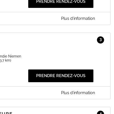
PRENDRE RENDEZ-VOUS
Plus d'information
Grenoble et son agglomération. coupes hommes, femmes et
3
EN SAVOIR PLUS
ndie Niemen
(3.7 km)
PRENDRE RENDEZ-VOUS
Plus d'information
raffinement et la précision se rencontrent.
 élégance naturelle et l’unicité de votre style.
FURE