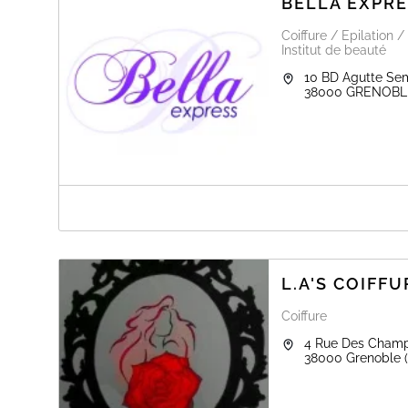
BELLA EXPR
Coiffure / Epilation
Institut de beauté
10 BD Agutte Se
38000
GRENOBL
A PROPOS DE BELLA EXPRESS
BIENVENUE
L.A'S COIFFU
Coiffure
4 Rue Des Champ
38000
Grenoble