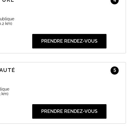
4
expérience personnalisée au cœur de votre beauté.
éservez en ligne 24/7 !
ublique
EN SAVOIR PLUS
0.2 km)
PRENDRE RENDEZ-VOUS
EAUTÉ
5
lique
3 km)
PRENDRE RENDEZ-VOUS