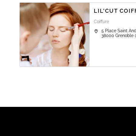
LIL'CUT COI
Coiffure
5 Place Saint An
38000
Grenoble