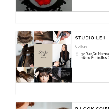
A PROPOS DE L.A'S COIFFURE
Coiffure à domicile du mardi au samedi 9h-19h dans 
enfants.
STUDIO LEII
Coiffure
32 Rue De Norma
38130
Échirolles
A PROPOS DE STUDIO LEII
STUDIO LEII
–
L’art de sublimer vos cheveux.
Un écrin dédié à la beauté capillaire, où l’expertise, le 
Chaque création est pensée sur mesure pour révéler votre
R'LOOK COIF