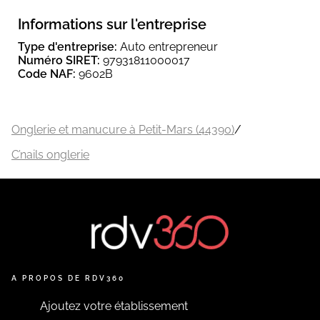
Informations sur l'entreprise
Type d'entreprise:
Auto entrepreneur
Numéro SIRET:
97931811000017
Code NAF:
9602B
Onglerie et manucure à Petit-Mars (44390)
/
C’nails onglerie
A PROPOS DE RDV360
Ajoutez votre établissement