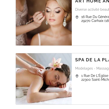
ART HOME A
Diverse activité beau
16 Rue Du Génér
29270
Carhaix
(18
SPA DE LA P
Modelages - Massages
1 Rue De L'Église
22300
Saint-Mich