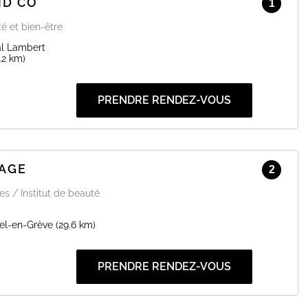
ND CO
1
té et bien-être
al Lambert
.2 km)
PRENDRE RENDEZ-VOUS
LAGE
2
 / Institut de beauté
el-en-Grève
(29.6 km)
PRENDRE RENDEZ-VOUS