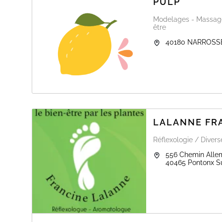
PULP
Modelages - Massages
être
40180
NARROSS
LALANNE FRA
Réflexologie / Divers
556 Chemin Alle
40465
Pontonx Su