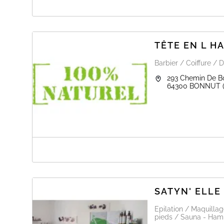
A PROPOS DE LALANNE FRANCINE E.I.
Règlement par chèque, Espèce ou virement
Pas de CARTE BLEUE
TÊTE EN L HA
Barbier / Coiffure / D
293 Chemin De 
64300
BONNUT
A PROPOS DE TÊTE EN L HAIR
Salon de coiffure et coiffure à domicile homme dame Enf
SATYN' ELLE 
Epilation / Maquilla
pieds / Sauna - Hamm