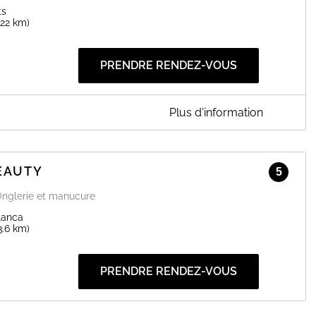
ts
(22 km)
PRENDRE RENDEZ-VOUS
Plus d'information
itut qui se déplace à votre Domicile pour la même qualité de
 Pieds- Maquillage- Teinture de cils et/ou sourcils-
 et relaxation du Corps entier ou bien par zones (Mains,
EAUTY
5
 Vente de cosmétiques Laboratoires Mansard
 Onglerie et manucure
EN SAVOIR PLUS
lanca
3.6 km)
PRENDRE RENDEZ-VOUS