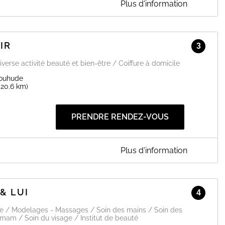
Plus d'information
IR
3
EN SAVOIR PLUS
iverse activité beauté et bien-être / Coiffure à domicile
Bouhude
(20.6 km)
PRENDRE RENDEZ-VOUS
Plus d'information
ant maitre barbier styliste visagiste Produits bio Hairborist
& LUI
EN SAVOIR PLUS
4
ge / Modelages - Massages / Soin des mains / Soin des
am / Soin du visage / Institut de beauté