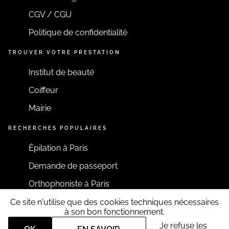
CGV / CGU
Politique de confidentialité
TROUVER VOTRE PRESTATION
Institut de beauté
Coiffeur
Mairie
RECHERCHES POPULAIRES
Épilation à Paris
Demande de passeport
Orthophoniste à Paris
Ce site n'utilise que des cookies techniques nécessaires
RESTONS CONNECTÉS
à son bon fonctionnement.
Je refuse les