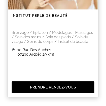
EN SAVOIR PLUS
INSTITUT PERLE DE BEAUTÉ
Bronzage / Epilation / Modelages - Massages
/ Soin des mains / Soin des pieds / Soin du
visage / Soins du corps / Institut de beauté
10 Rue Des Auches
07290
Ardoix
(29 km)
PRENDRE RENDEZ-VOUS