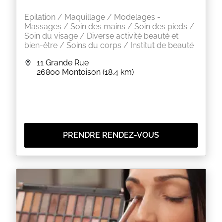
Epilation / Maquillage / Modelages -
Massages / Soin des mains / Soin des pieds /
Soin du visage / Diverse activité beauté et
bien-être / Soins du corps / Institut de beauté
11 Grande Rue
26800
Montoison
(18.4 km)
PRENDRE RENDEZ-VOUS