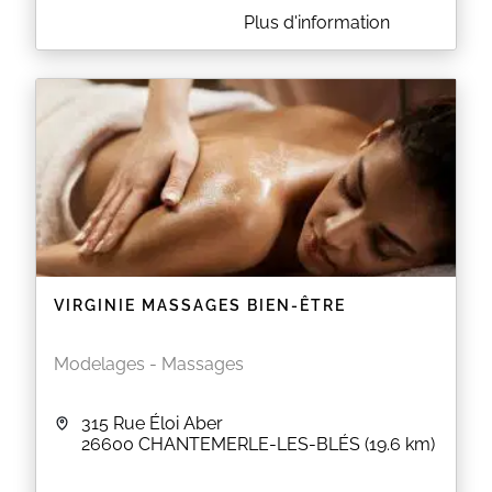
A PROPOS DE L'INSTANT BIO'THI
Plus d'information
Vous avez besoin d’un moment de détente, d’un
instant de bien être rien que pour vous ? Rendez-
vous à l’institut de beauté pour une ambiance
chaleureuse, souriante et reposante.
Vous êtes entre les mains d’une esthéticienne,
professionnelle de la beauté.
Venez découvrir une large gamme de produits Bio
et Naturels au sein de notre Salon de beauté
Nos produits aux textures variées et aux senteurs
délicates sont tous imaginés et fabriqués en France,
dans une démarche éthique et responsable.
Prestations Féminines uniquement
Les rendez-vous les mardis sont avec Charlène
VIRGINIE MASSAGES BIEN-ÊTRE
EN SAVOIR PLUS
Modelages - Massages
315 Rue Éloi Aber
26600
CHANTEMERLE-LES-BLÉS
(19.6 km)