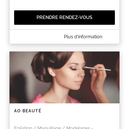
PRENDRE RENDEZ-VOUS
A PROPOS DE VIRGINIE MASSAGES BIEN-ÊTRE
Plus d'information
Heureuse que vous ayez eu la curiosité de visiter
ma page !!!
A présent je vais me présenter. Je m'appelle
Virginie Guillaumot, j'ai été formée au massage
bien-être au centre de formation "A fleur de peau" à
Lyon avec pour finalité un diplôme RNCP de
technicienne en massages de bien-être. Depuis je
ne cesse de me former car non seulement le sujet
me passionne mais en plus il et tellement vaste !!!
Au fil de ces années, des différentes rencontres que
j'ai pu faire, des formations et à force de pratique je
me suis faite ma propre idée du massage bien-être.
La voici :
Je trouve que le massage bien-être est bien trop
souvent associé à de la "papouille", pour moi le
AO BEAUTÉ
massage bien-être et beaucoup plus qu'1h30 de
parenthèse dans nos vies bien remplies. En effet, il
faut savoir que le massage à de nombreuses vertus,
que ce soit sur le plan physique, psychique ou
Epilation / Maquillage / Modelages -