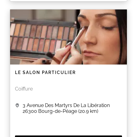
Audrey Esthétique vous accueille au 940 route de
Châteauneuf à Beaumont Monteux pour découvrir
un large éventail de soins desthétique et de bien-
être parmi lesquels massages et soins du corps,
manucures et pédicures, épilations à la cire ou
encore soins du visage.
EN SAVOIR PLUS
LE SALON PARTICULIER
Coiffure
3 Avenue Des Martyrs De La Libération
26300
Bourg-de-Péage
(20.9 km)