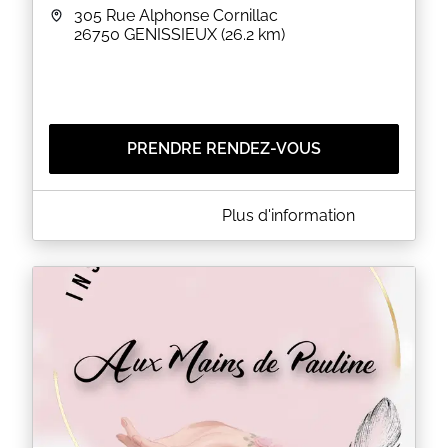
305 Rue Alphonse Cornillac
26750
GENISSIEUX
(26.2 km)
PRENDRE RENDEZ-VOUS
A PROPOS DE AURÉLINE BEAUTÉ
Plus d'information
Institut de beauté traditionnel utilisant des produits
Français respectant la peau.
Forfait épilation : 2 zones épilées : -10%
Au delà de 2 zones : -20% (
attention les prix affichés sont indiqués en prix
épilation à la zone et non en forfait)
EN SAVOIR PLUS