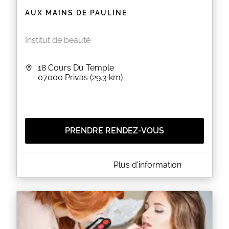
AUX MAINS DE PAULINE
Institut de beauté
18 Cours Du Temple
07000
Privas
(29.3 km)
PRENDRE RENDEZ-VOUS
A PROPOS DE AUX MAINS DE PAULINE
Plus d'information
Bienvenue à l'institut de beauté aux Mains de
Pauline situé à Privas.
Je serai ravie de vous accueillir à partir de début
juillet 2024 pour vos épilations, soins d'onglerie
(semi permanent et gel), mise en beauté du regard,
soins du visage et soins du corps.