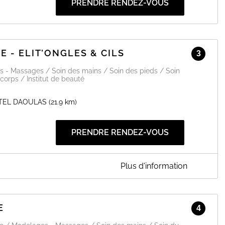
PRENDRE RENDEZ-VOUS
E - ELIT’ONGLES & CILS
3
s - Massages / Soin des mains / Soin des pieds / Soin
corps / Institut de beauté
TEL DAOULAS
(21.9 km)
PRENDRE RENDEZ-VOUS
Plus d'information
NGLES & CILS
ions beauté et bien-être, n'hésitez pas à me contacter via la
E
4
r sms au