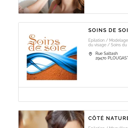
SOINS DE SOI
Epilation / Modelage
du visage / Soins du 
Rue Saltash
29470
PLOUGAS
A PROPOS DE SOINS DE SOIE - ELIT’O
Bienvenue sur le site de réservation en ligne.
Pour toutes questions et/ou réservations sur les prestat
CÔTÉ NATUR
page Facebook Soins de Soie - Elit'Ongles et Cils ou pa
07.80.00.01.52