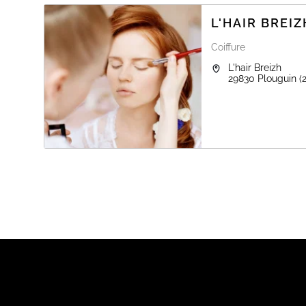
L'HAIR BREIZ
Coiffure
L'hair Breizh
29830
Plouguin
(