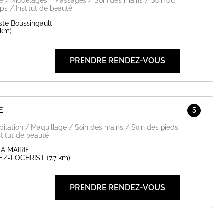
ge / Modelages - Massages / Soin des mains / Soin du
ps / Institut de beauté
ste Boussingault
 km)
EN SAVOIR PLUS
PRENDRE RENDEZ-VOUS
E
5
Epilation / Maquillage / Soin des mains / Soin des pieds
stitut de beauté
LA MAIRIE
EZ-LOCHRIST
(7.7 km)
PRENDRE RENDEZ-VOUS