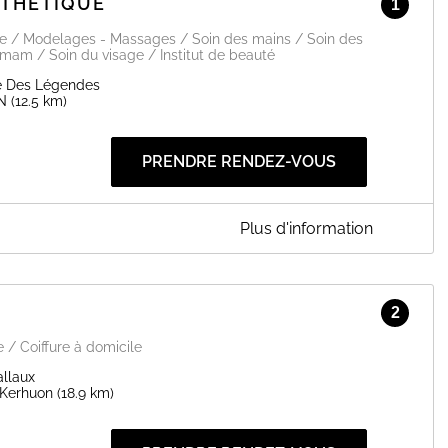
STHÉTIQUE
1
ge / Modelages - Massages / Soin des mains / Soin des
am / Soin du visage / Institut de beauté
te Des Légendes
N
(12.5 km)
PRENDRE RENDEZ-VOUS
Plus d'information
es à Kerlouan pour découvrir un large éventail de soins
 soins du corps, manucures, épilations à la cire ou encore
6
2
EN SAVOIR PLUS
 / Coiffure à domicile
allaux
 Kerhuon
(18.9 km)