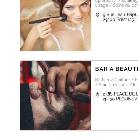
Epilation / Maquilla
visage / Soins du cor
9 Rue Jean-Bapti
Nancy
29200
Brest
(25.1
BAR A BEAUT
Barbier / Coiffure / 
/ Soin du visage / In
2 BIS PLACE DE 
29430
PLOUNEV