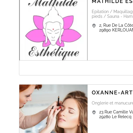
MATHILDE E
Epilation / Maquilla
pieds / Sauna - Hamm
2, Rue De La Cô
29890
KERLOUA
A PROPOS DE MATHILDE ESTHÉTIQUE
Holitime vous accueille au 2, rue de la Côte des Légend
desthétique et de bien-être parmi lesquels massages et
soins du visage.
OXANNE-ART
Onglerie et manucure
23 Rue Camille V
29280
Le Relecq