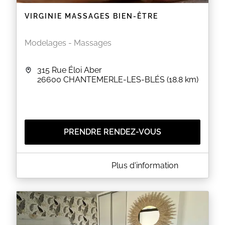
VIRGINIE MASSAGES BIEN-ÊTRE
Modelages - Massages
315 Rue Éloi Aber
26600
CHANTEMERLE-LES-BLÉS
(18.8 km)
PRENDRE RENDEZ-VOUS
A PROPOS DE VIRGINIE MASSAGES BIEN-ÊTRE
Plus d'information
Heureuse que vous ayez eu la curiosité de visiter
ma page !!!
A présent je vais me présenter. Je m'appelle
Virginie Guillaumot, j'ai été formée au massage
bien-être au centre de formation "A fleur de peau" à
Lyon avec pour finalité un diplôme RNCP de