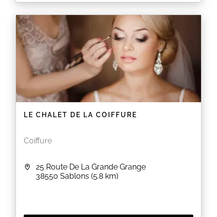
Audrey Esthétique vous accueille au 940 route de
Châteauneuf à Beaumont Monteux pour découvrir
un large éventail de soins desthétique et de bien-
être parmi lesquels massages et soins du corps,
manucures et pédicures, épilations à la cire ou
encore soins du visage.
EN SAVOIR PLUS
LE CHALET DE LA COIFFURE
Coiffure
25 Route De La Grande Grange
38550
Sablons
(5.8 km)