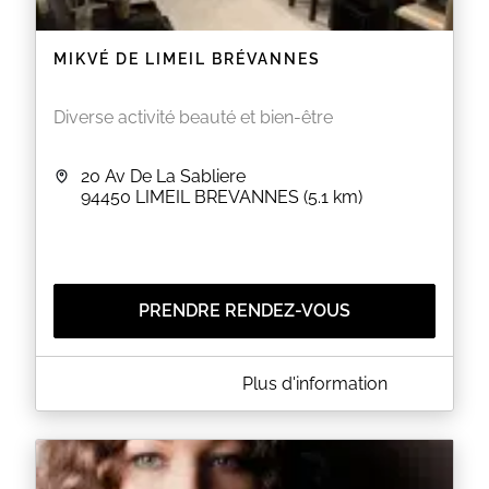
MIKVÉ DE LIMEIL BRÉVANNES
Diverse activité beauté et bien-être
20 Av De La Sabliere
94450
LIMEIL BREVANNES
(5.1 km)
PRENDRE RENDEZ-VOUS
A PROPOS DE MIKVÉ DE LIMEIL BRÉVANNES
Plus d'information
Mikvé de Limeil Brévannes Merci de de prévoir vos
rendez vous au plus tard la veille.Les réservations
pour le jour même ne sont valables que sur
confirmation de disponibilité par s.m.s auprès de la
balanite au 06.50.39.15.75 Ouverture à la réservation