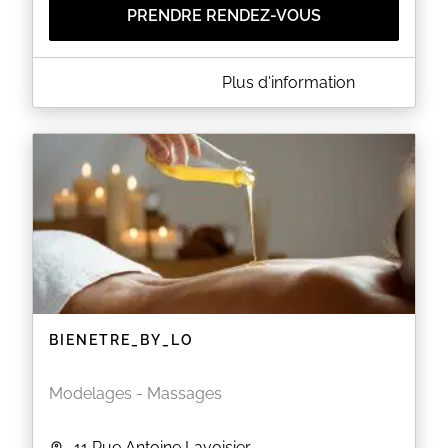
PRENDRE RENDEZ-VOUS
A PROPOS DE ESTHÉTIQUEMENT VÔTRE
Plus d'information
Institut de Beauté à petits prixEx: Epilations jambes
entières, aisselles maillot: 34 50 - Soin visage ' 1
heure ): 34 oo
EN SAVOIR PLUS
BIENETRE_BY_LO
Modelages - Massages
11 Rue Antoine Lavoisier