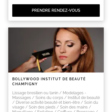
PRENDRE RENDEZ-VOUS
BOLLYWOOD INSTITUT DE BEAUTÉ
CHAMPIGNY
Lissage bresilien ou tanin / Modelages -
Massages / Soins du corps / Institut de beauté
/ Diverse activité beauté et bien-être / Soin du
visage / Soin des pieds / Soin des mains /
Maquillage / Epilation / Coiffure / Bronzage /