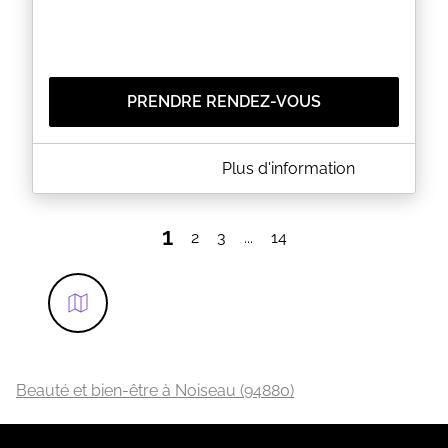
PRENDRE RENDEZ-VOUS
A PROPOS DE ODELIA NATURE
Plus d'information
Drainage Lymphatique Renata França
Madérothérapie
Cryothérapie localisée par massage
1
2
3
...
14
Massage lifting du visage combiné Kobido
Koho Shiatsu de bien-être
Massage crânien
Milta thérapie
Bilan de naturopathie
Hypnose
Hypnose minceur ...
Sophrologie
Beauté et bien-être à Noiseau (94880)
EN SAVOIR PLUS