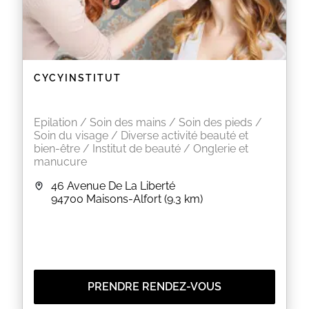
et qui respecte les conditions d'hygiène.
EN SAVOIR PLUS
CYCYINSTITUT
Epilation / Soin des mains / Soin des pieds /
Soin du visage / Diverse activité beauté et
bien-être / Institut de beauté / Onglerie et
manucure
46 Avenue De La Liberté
94700
Maisons-Alfort
(9.3 km)
PRENDRE RENDEZ-VOUS