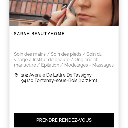
SARAH BEAUTYHOME
Soin des mains / Soin des pieds / Soin du
visage / Institut de beauté / Onglerie et
manucure / Epilation / Modelages - Massages
192 Avenue De Lattre De Tassigny
94120
Fontenay-sous-Bois
(10.7 km)
PRENDRE RENDEZ-VOUS