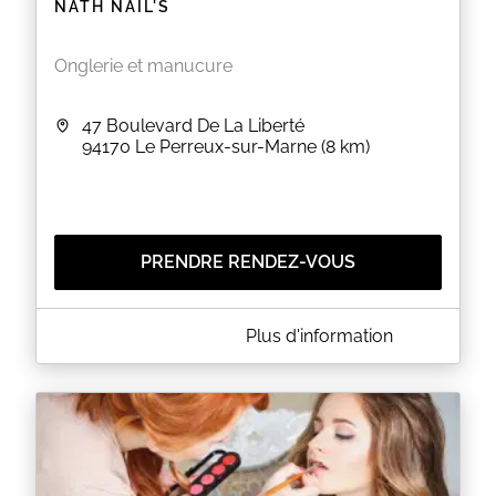
NATH NAIL'S
Onglerie et manucure
47 Boulevard De La Liberté
94170
Le Perreux-sur-Marne
(8 km)
PRENDRE RENDEZ-VOUS
A PROPOS DE NATH NAIL'S
Plus d'information
Nath Nail's
POUR TOUTES LES PRESTATIONS DU SALON EN
SUPPLEMENT :
- La French +5€
- Le Baby-Boomer +5€
Nathalie vous accueille dans un cadre sobre, propre