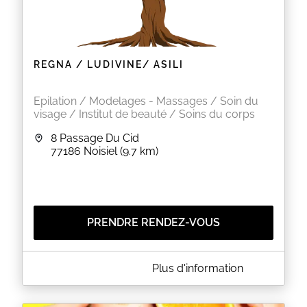
REGNA / LUDIVINE/ ASILI
Epilation / Modelages - Massages / Soin du
visage / Institut de beauté / Soins du corps
8 Passage Du Cid
77186
Noisiel
(9.7 km)
PRENDRE RENDEZ-VOUS
A PROPOS DE REGNA / LUDIVINE/ ASILI
Plus d'information
En quete d'excellence et de produits clean,
decouvrez les soins
visage,corps,epilation,peeling,minceur,massage