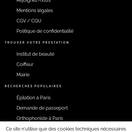
Rejoignez-nous
Mentions légales
CGV / CGU
Politique de confidentialité
TROUVER VOTRE PRESTATION
Institut de beauté
Coiffeur
Mairie
RECHERCHES POPULAIRES
Épilation à Paris
Demande de passeport
Orthophoniste à Paris
Ce site n'utilise que des cookies techniques nécessaires
RESTONS CONNECTÉS