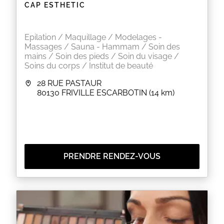
CAP ESTHETIC
Epilation / Maquillage / Modelages -
Massages / Sauna - Hammam / Soin des
EN SAVOIR PLUS
mains / Soin des pieds / Soin du visage /
Soins du corps / Institut de beauté
28 RUE PASTAUR
80130
FRIVILLE ESCARBOTIN
(14 km)
PRENDRE RENDEZ-VOUS