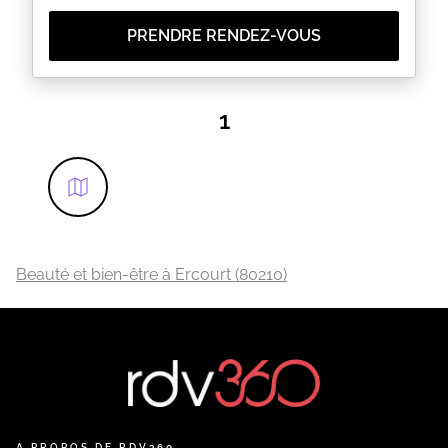
PRENDRE RENDEZ-VOUS
1
Beauté et bien-être à Ercourt (80210)
A PROPOS DE RDV360