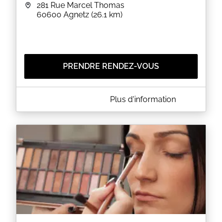
281 Rue Marcel Thomas
60600
Agnetz
(26.1 km)
PRENDRE RENDEZ-VOUS
A PROPOS DE PEACE AND BEAUTY
Plus d'information
Le pôle santé d'Agnetz vous accueille du Lundi au
Samedi.
Espace beauté et Bien-être est ouvert :
le mardi - samedi et dimanche inclus .
Sur réservations uniquement .
Pour des prestations variées pour votre bien-être
intérieur et extérieur uniquement sur RDV.
******* Notez que pour les prises de RDV le jour
même n'hésitez pas à téléphoner *******