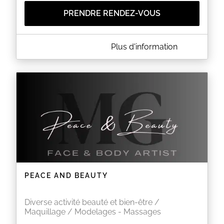
PRENDRE RENDEZ-VOUS
A PROPOS DE ZEN AU CISE
Plus d'information
Venez découvrir les massages et soins
énergétiques au cabinet Zen au Cise pour retrouver
harmonie, équilibre et paix intérieure, dans un cadre
dédié au bien-être et à la détente.
EN SAVOIR PLUS
PEACE AND BEAUTY
Diverse activité beauté et bien-être /
Maquillage / Modelages - Massages