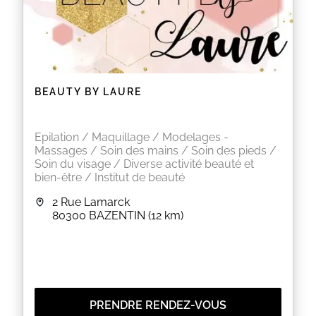
BEAUTY BY LAURE
Epilation / Maquillage / Modelages -
Massages / Soin des mains / Soin des pieds /
Soin du visage / Diverse activité beauté et
bien-être / Institut de beauté
2 Rue Lamarck
80300
BAZENTIN
(12 km)
PRENDRE RENDEZ-VOUS