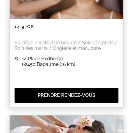
14.9JOE
Epilation / Institut de beauté / Soin des pieds /
Soin des mains / Onglerie et manucure
14 Place Faidherbe
62450
Bapaume
(16 km)
PRENDRE RENDEZ-VOUS