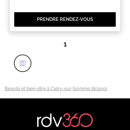
PRENDRE RENDEZ-VOUS
1
Beauté et bien-être à Cléry-sur-Somme (80200)