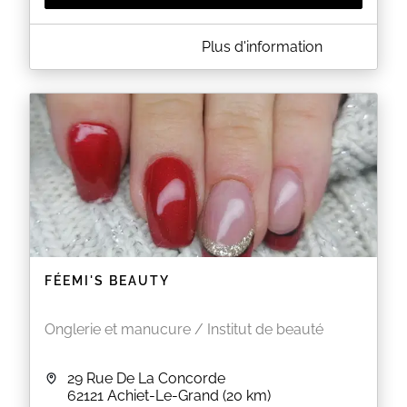
A PROPOS DE BEAUTY BY LAURE
Plus d'information
CHANGEMENT DE SITE EN LIGNE !
PRENEZ RENDEZ VOUS SUR
:
www.kalendes.com/beautybylaure
EN SAVOIR PLUS
FÉEMI'S BEAUTY
Onglerie et manucure / Institut de beauté
29 Rue De La Concorde
62121
Achiet-Le-Grand
(20 km)