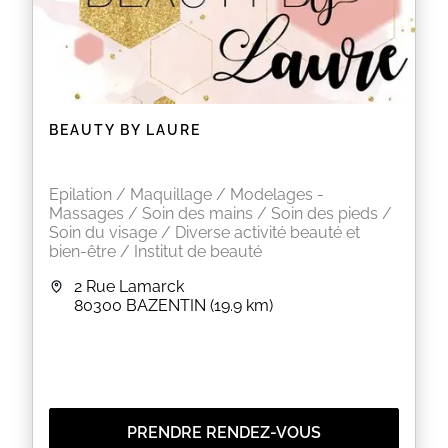
BEAUTY BY LAURE
Epilation / Maquillage / Modelages -
Massages / Soin des mains / Soin des pieds /
Soin du visage / Diverse activité beauté et
bien-être / Institut de beauté
2 Rue Lamarck
80300
BAZENTIN
(19.9 km)
PRENDRE RENDEZ-VOUS