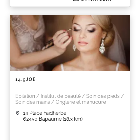
PARKING Institut climatisé
RDV possible par SMS au 0608529241
achat CARTE CADEAU sur le site
si vous ne recevez pas votre carte cadeau après
règlement n'hésitez pas à m'envoyer un sms peu
importe le jour et l'heure je vous la ferais parvenir
merci Graine de Beauté
EN SAVOIR PLUS
14.9JOE
Epilation / Institut de beauté / Soin des pieds /
Soin des mains / Onglerie et manucure
14 Place Faidherbe
62450
Bapaume
(18.3 km)