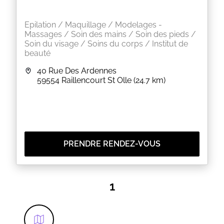
Epilation / Maquillage / Modelages -
Massages / Soin des mains / Soin des pieds /
Soin du visage / Soins du corps / Institut de
beauté
40 Rue Des Ardennes
59554
Raillencourt St Olle
(24.7 km)
PRENDRE RENDEZ-VOUS
1