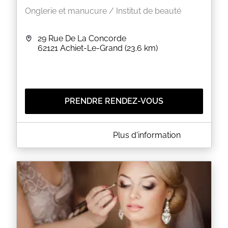
Onglerie et manucure / Institut de beauté
29 Rue De La Concorde
62121
Achiet-Le-Grand
(23.6 km)
PRENDRE RENDEZ-VOUS
A PROPOS DE FÉEMI'S BEAUTY
Plus d'information
Je vous accueille dans un espace chaleureux et
cocooning, sur rendez-vous, pour prendre soin de
votre beauté.
Passionnée et diplômée, je vous propose des
prestations réalisées avec soin et des produits de
qualité :
- Pose d'ongles (gel, semi-permanent,
remplissage...)
- Extensions de cils (cil à cil & volume russe)