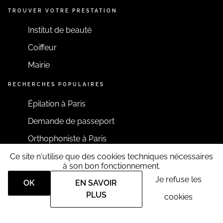
TROUVER VOTRE PRESTATION
Institut de beauté
Coiffeur
Mairie
RECHERCHES POPULAIRES
Épilation à Paris
Demande de passeport
Orthophoniste à Paris
Ce site n'utilise que des cookies techniques nécessaires
RESTONS CONNECTÉS
à son bon fonctionnement.
Je refuse les
OK
EN SAVOIR
PLUS
cookies
Tous droits réservés RDV360