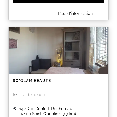
A PROPOS DE BEAUTY BY LAURE
Plus d'information
CHANGEMENT DE SITE EN LIGNE !
PRENEZ RENDEZ VOUS SUR
:
www.kalendes.com/beautybylaure
EN SAVOIR PLUS
SO'GLAM BEAUTÉ
Institut de beauté
142 Rue Denfert-Rochereau
02100
Saint-Quentin
(23.3 km)