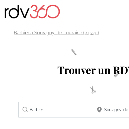
Barbier à Souvigny-de-Touraine (37530)
Trouver un R