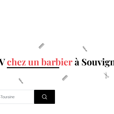
DV
chez un barbier
à Souvig