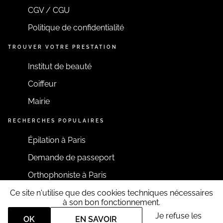
CGV / CGU
Politique de confidentialité
TROUVER VOTRE PRESTATION
Institut de beauté
Coiffeur
Mairie
RECHERCHES POPULAIRES
Épilation à Paris
Demande de passeport
Orthophoniste à Paris
Ce site n'utilise que des cookies techniques nécessaires
RESTONS CONNECTÉS
à son bon fonctionnement.
Je refuse les
OK
EN SAVOIR