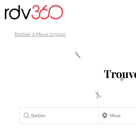
Barbier à Meux (17500)
Trouv