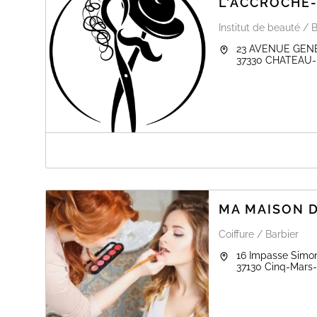
L'ACCROCHE
Institut de beauté / 
23 AVENUE GEN
37330
CHATEAU-
A PROPOS DE L'ACCROCHE-COEUR
Salon de coiffure mixte à Château-la-Vallière. Retrouv
bien-être et esthétique !
MA MAISON D
Coiffure / Barbier
16 Impasse Simon
37130
Cinq-Mars-