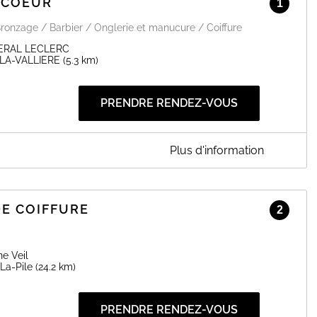
-COEUR
1
Bronzage / Barbier / Onglerie et manucure / Coiffure
ERAL LECLERC
LA-VALLIERE
(5.3 km)
PRENDRE RENDEZ-VOUS
Plus d'information
ez-nous pour profiter de nombreuses prestations, d'un espace
E COIFFURE
2
EN SAVOIR PLUS
e Veil
La-Pile
(24.2 km)
PRENDRE RENDEZ-VOUS