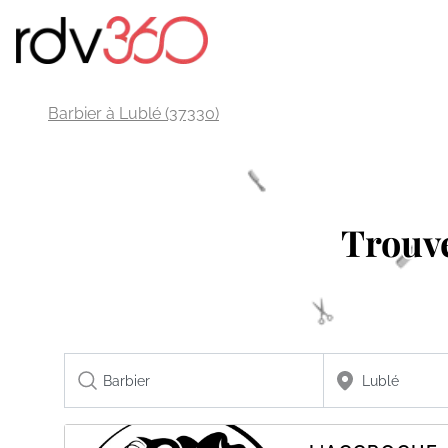
Barbier à Lublé (37330)
Trouv