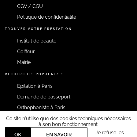
CGV / CGU
Politique de confidentialité
TROUVER VOTRE PRESTATION
Institut de beauté
Coiffeur
Mairie
RECHERCHES POPULAIRES
Épilation à Paris
Demande de passeport
Orthophoniste à Paris
Ce site n'utilise que des cookies techniques nécessaires
RESTONS CONNECTÉS
à son bon fonctionnement.
Je refuse les
OK
EN SAVOIR