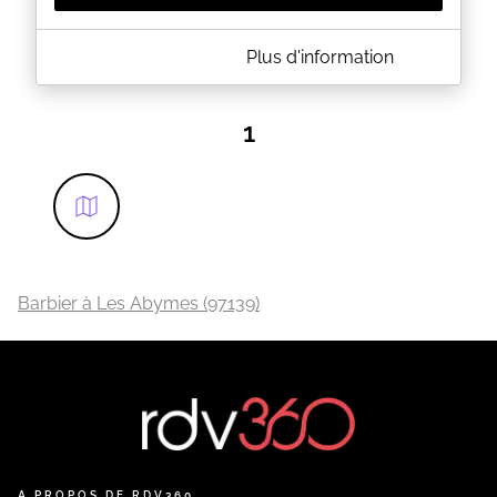
A PROPOS DE CREA SCULPT INSTITUT
Plus d'information
Institut de Beauté, Mixte: Afro et européen situé a
dupré Saint anne, route de dehauteur salon de
Coiffure, Esthétique, Tatouage, Piercing, Massage
1
bien-être, Pose ongulaire, Dermo-pigmentation.
EN SAVOIR PLUS
Barbier à Les Abymes (97139)
A PROPOS DE RDV360