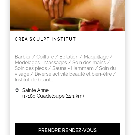
CREA SCULPT INSTITUT
Barbier / Coiffure / Epilation / Maquillage /
Modelages - Massages / Soin des mains /
Soin des pieds / Sauna - Hammam / Soin du
visage / Diverse activité beauté et bien-être /
Institut de beauté
Sainte Anne
97180
Guadeloupe
(12.1 km)
PRENDRE RENDEZ-VOUS