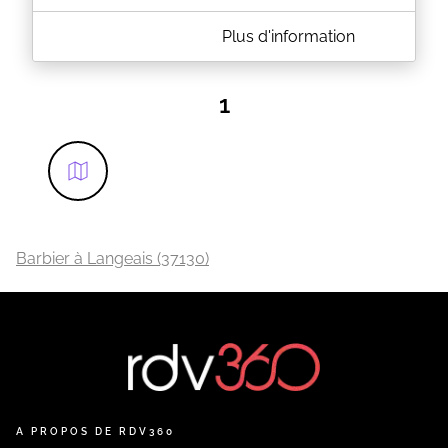
A PROPOS DE L'ACCROCHE-COEUR
Plus d'information
Salon de coiffure mixte à Château-la-Vallière.
Retrouvez-nous pour profiter de nombreuses
prestations, d'un espace bien-être et esthétique !
1
EN SAVOIR PLUS
Barbier à Langeais (37130)
A PROPOS DE RDV360