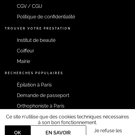
CGV / CGU
Politique de confidentialité
TROUVER VOTRE PRESTATION
Institut de beauté
Coiffeur
Mairie
RECHERCHES POPULAIRES
Épilation à Paris
Demande de passeport
Orthophoniste à Paris
Ce site n'utilise que des cookies techniques nécessaires
RESTONS CONNECTÉS
à son bon fonctionnement.
Je refuse les
OK
EN SAVOIR