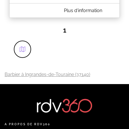
A PROPOS DE L'ACCROCHE-COEUR
Plus d'information
Salon de coiffure mixte à Château-la-Vallière.
Retrouvez-nous pour profiter de nombreuses
prestations, d'un espace bien-être et esthétique !
1
EN SAVOIR PLUS
Barbier à Ingrandes-de-Touraine (37140)
A PROPOS DE RDV360