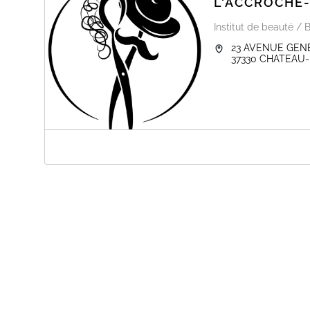
L'ACCROCHE
Institut de beauté / 
23 AVENUE GEN
37330
CHATEAU-
A PROPOS DE L'ACCROCHE-COEUR
Salon de coiffure mixte à Château-la-Vallière. Retrouv
bien-être et esthétique !