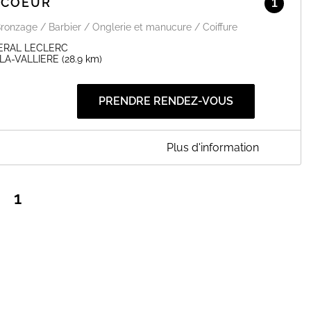
-COEUR
1
Bronzage / Barbier / Onglerie et manucure / Coiffure
ERAL LECLERC
LA-VALLIERE
(28.9 km)
PRENDRE RENDEZ-VOUS
Plus d'information
ez-nous pour profiter de nombreuses prestations, d'un espace
1
EN SAVOIR PLUS
1