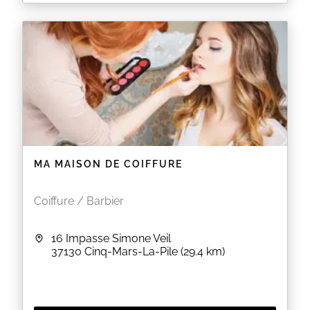
Salon de coiffure mixte à Château-la-Vallière.
Retrouvez-nous pour profiter de nombreuses
prestations, d'un espace bien-être et esthétique !
EN SAVOIR PLUS
MA MAISON DE COIFFURE
Coiffure / Barbier
16 Impasse Simone Veil
37130
Cinq-Mars-La-Pile
(29.4 km)