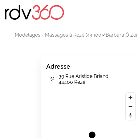
Modelages - Massages à Rezé (44400)
/
Barbara Ô Ze
Adresse
39 Rue Aristide Briand
44400 Rezé