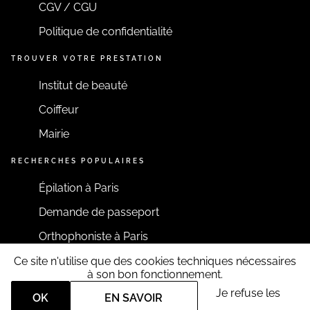
CGV / CGU
Politique de confidentialité
TROUVER VOTRE PRESTATION
Institut de beauté
Coiffeur
Mairie
RECHERCHES POPULAIRES
Épilation à Paris
Demande de passeport
Orthophoniste à Paris
Ce site n'utilise que des cookies techniques nécessaires
RESTONS CONNECTÉS
à son bon fonctionnement.
Je refuse les
OK
EN SAVOIR