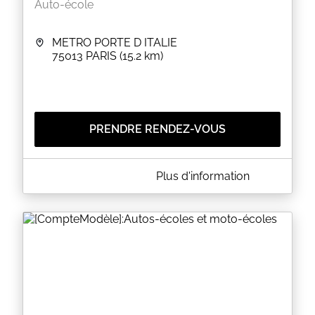
Auto-école
METRO PORTE D ITALIE
75013
PARIS
(15.2 km)
PRENDRE RENDEZ-VOUS
A PROPOS DE BEN CONDUITE
Plus d'information
Toute réservation de leçons de conduite un
acompte de 50 % de vos réservations sera
demandé
le solde sera réglé à la fin de votre leçon
EN SAVOIR PLUS