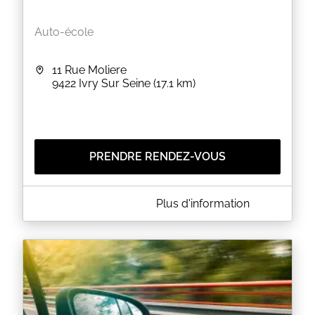
Auto-école
11 Rue Moliere
9422
Ivry Sur Seine
(17.1 km)
PRENDRE RENDEZ-VOUS
A PROPOS DE LES CLES DU PERMIS
Plus d'information
L'auto-école Les Clés du Permis vous accueille à
Ivry-sur-Seine dans le département du Val-de-
Marne (94), non loin de l'école d’ingénieurs ESME
SUDRIA.
Vous avez besoin d'être guidé vers la formule la
plus adaptée à vos besoins ? Conduite
accompagnée, conduite supervisée ou encore