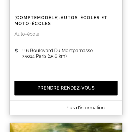
[COMPTEMODÈLE]:AUTOS-ÉCOLES ET
MOTO-ÉCOLES
Auto-école
116 Boulevard Du Montparnasse
75014
Paris
(15.6 km)
PRENDRE RENDEZ-VOUS
A PROPOS DE [COMPTEMODÈLE]:AUTOS-ÉCOLES ET
Plus d'information
MOTO-ÉCOLES
Restabat ut Caesar post haec properaret accitus et
abstergendae causa suspicionis sororem suam, eius