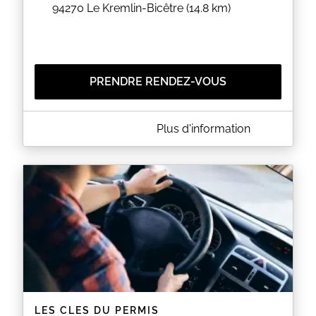
94270
Le Kremlin-Bicêtre
(14.8 km)
PRENDRE RENDEZ-VOUS
A PROPOS DE PERMIS OK
Plus d'information
Permis Ok propose des services de location de
voitures à double commande de type auto-école
permettant au futur candidat à l’examen pratique
du permis de conduire de s’entraîner de façon plus
économique et plus écologique.
Louer un de nos véhicules à double commande est
l’occasion pour vous de travailler tous les points qui
sont éliminatoires lors de l’examen. Ainsi, vous vous
perfectionnerez sur ces points avec lequel
l’inspecteur sera intransigeant et vous augmentez
considérablement vos chances de réussite.
EN SAVOIR PLUS
LES CLES DU PERMIS