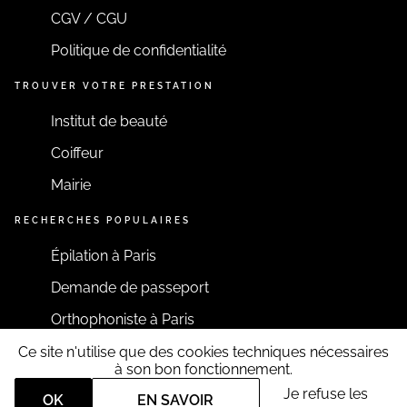
CGV / CGU
Politique de confidentialité
TROUVER VOTRE PRESTATION
Institut de beauté
Coiffeur
Mairie
RECHERCHES POPULAIRES
Épilation à Paris
Demande de passeport
Orthophoniste à Paris
Ce site n'utilise que des cookies techniques nécessaires
RESTONS CONNECTÉS
à son bon fonctionnement.
Je refuse les
OK
EN SAVOIR