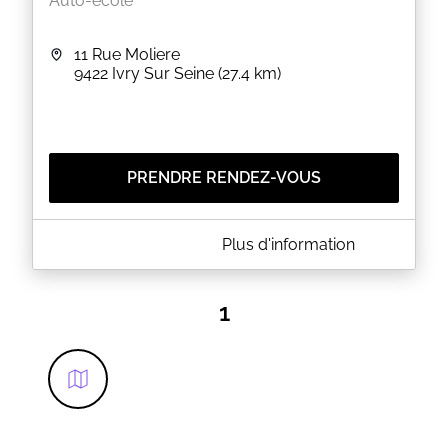
Auto-école
11 Rue Moliere
9422
Ivry Sur Seine
(27.4 km)
PRENDRE RENDEZ-VOUS
A PROPOS DE LES CLES DU PERMIS
Plus d'information
L'auto-école Les Clés du Permis vous accueille à
Ivry-sur-Seine dans le département du Val-de-
1
Marne (94), non loin de l'école d’ingénieurs ESME
SUDRIA.
Vous avez besoin d'être guidé vers la formule la
plus adaptée à vos besoins ? Conduite
accompagnée, conduite supervisée ou encore
formation traditionnelle ou stages intensifs ?
Contactez-nous ou prenez directement rendez-vous
pour une évaluation initiale gratuite et sans