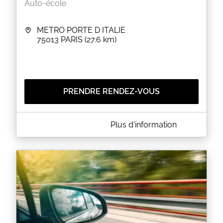
Auto-école
METRO PORTE D ITALIE
75013
PARIS
(27.6 km)
PRENDRE RENDEZ-VOUS
A PROPOS DE BEN CONDUITE
Plus d'information
Toute réservation de leçons de conduite un
acompte de 50 % de vos réservations sera
demandé
le solde sera réglé à la fin de votre leçon
EN SAVOIR PLUS