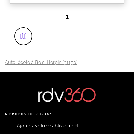
1
Auto-école à Bois-Herpin (91150)
A PROPOS DE RDV360
Ajoutez votre établissement