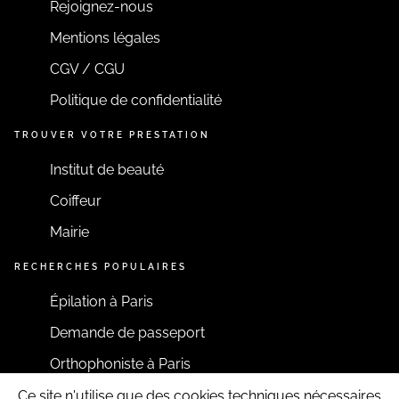
Rejoignez-nous
Mentions légales
CGV / CGU
Politique de confidentialité
TROUVER VOTRE PRESTATION
Institut de beauté
Coiffeur
Mairie
RECHERCHES POPULAIRES
Épilation à Paris
Demande de passeport
Orthophoniste à Paris
Ce site n'utilise que des cookies techniques nécessaires
RESTONS CONNECTÉS