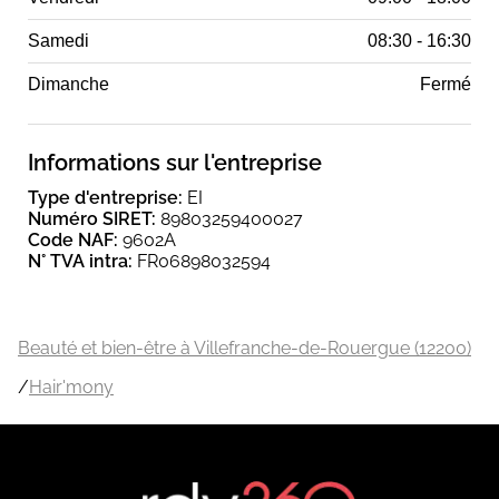
Samedi
08:30 - 16:30
Dimanche
Fermé
Informations sur l'entreprise
Type d'entreprise:
EI
Numéro SIRET:
89803259400027
Code NAF:
9602A
N° TVA intra:
FR06898032594
Beauté et bien-être à Villefranche-de-Rouergue (12200)
/
Hair'mony